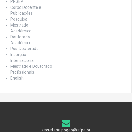
PPGEP
Corpo Docente e
Publicações
Pesquisa
Mestrado
Acadêmico
Doutorado
Acadêmico
Pós-Doutorado
Inserção
Internacional
Mestrado e Doutorado
Profissionais
English
secretaria.ppgep@ufpe.br