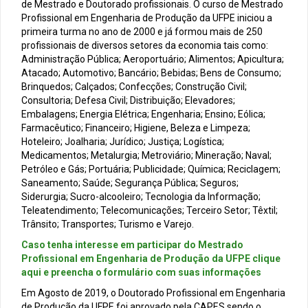
de Mestrado e Doutorado profissionais. O curso de Mestrado
Profissional em Engenharia de Produção da UFPE iniciou a
primeira turma no ano de 2000 e já formou mais de 250
profissionais de diversos setores da economia tais como:
Administração Pública; Aeroportuário; Alimentos; Apicultura;
Atacado; Automotivo; Bancário; Bebidas; Bens de Consumo;
Brinquedos; Calçados; Confecções; Construção Civil;
Consultoria; Defesa Civil; Distribuição; Elevadores;
Embalagens; Energia Elétrica; Engenharia; Ensino; Eólica;
Farmacêutico; Financeiro; Higiene, Beleza e Limpeza;
Hoteleiro; Joalharia; Jurídico; Justiça; Logística;
Medicamentos; Metalurgia; Metroviário; Mineração; Naval;
Petróleo e Gás; Portuária; Publicidade; Química; Reciclagem;
Saneamento; Saúde; Segurança Pública; Seguros;
Siderurgia; Sucro-alcooleiro; Tecnologia da Informação;
Teleatendimento; Telecomunicações; Terceiro Setor; Têxtil;
Trânsito; Transportes; Turismo e Varejo.
Caso tenha interesse em participar do Mestrado
Profissional em Engenharia de Produção da UFPE clique
aqui e preencha o formulário com suas informações
Em Agosto de 2019, o Doutorado Profissional em Engenharia
de Produção da UFPE foi aprovado pela CAPES sendo o